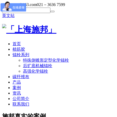
shibangsy@163.com
021－3636 7599
英文站
首页
植筋胶
锚栓系列
特殊倒锥形定型化学锚栓
后扩底机械锚栓
高强化学锚栓
碳纤维布
产品
案例
资讯
公司简介
联系我们
施邦真实的案例