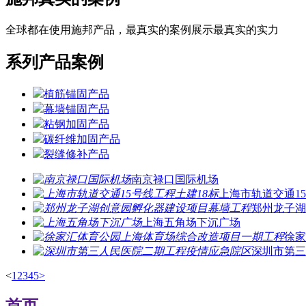
全球都在使用施邦产品，最真实的案例展示最真实的实力
系列产品案例
植筋锚固产品
幕墙锚固产品
粘钢加固产品
碳纤维加固产品
裂缝修补产品
南京禄口国际机场
上海市轨道交通15
郑州龙子湖
上海五角场下沉广场
徐家
深圳市第三
<
1
2
3
4
5
>