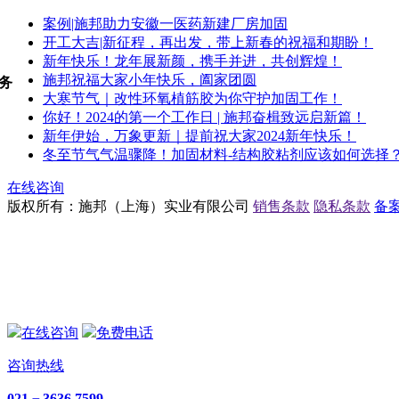
案例|施邦助力安徽一医药新建厂房加固
开工大吉|新征程，再出发，带上新春的祝福和期盼！
新年快乐！龙年展新颜，携手并进，共创辉煌！
施邦祝福大家小年快乐，阖家团圆
务
大寒节气｜改性环氧植筋胶为你守护加固工作！
你好！2024的第一个工作日 | 施邦奋楫致远启新篇！
新年伊始，万象更新｜提前祝大家2024新年快乐！
冬至节气气温骤降！加固材料-结构胶粘剂应该如何选择
在线咨询
版权所有：施邦（上海）实业有限公司
销售条款
隐私条款
备案
在线咨询
免费电话
咨询热线
021－3636 7599