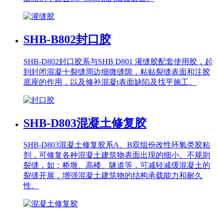
SHB-B802
封口胶
SHB-D802封口胶系与SHB D801 灌缝胶配套使用胶，起
到封闭混凝十裂缝周边细微缝隙，粘贴裂缝表面和注胶
底座的作用，以及修补混凝t表面缺陷及找平施工。
SHB-D803
混凝土修复胶
SHB-D803混凝土修复胶系A、B双组份改性环氧类胶粘
剂，可修复各种混凝土建筑物表面出现的细小、不规则
裂缝，如：桥墩、高楼、隧道等，可减轻减缓混凝土的
裂缝开展，增强混凝土建筑物的结构承载能力和耐久
性。