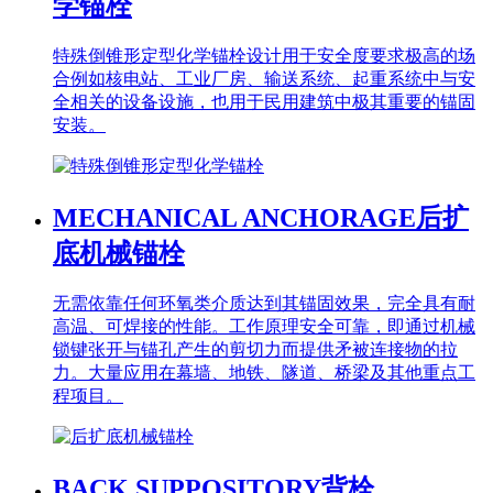
学锚栓
特殊倒锥形定型化学锚栓设计用于安全度要求极高的场
合例如核电站、工业厂房、输送系统、起重系统中与安
全相关的设备设施，也用于民用建筑中极其重要的锚固
安装。
MECHANICAL ANCHORAGE
后扩
底机械锚栓
无需依靠任何环氧类介质达到其锚固效果，完全具有耐
高温、可焊接的性能。工作原理安全可靠，即通过机械
锁键张开与锚孔产生的剪切力而提供矛被连接物的拉
力。大量应用在幕墙、地铁、隧道、桥梁及其他重点工
程项目。
BACK SUPPOSITORY
背栓