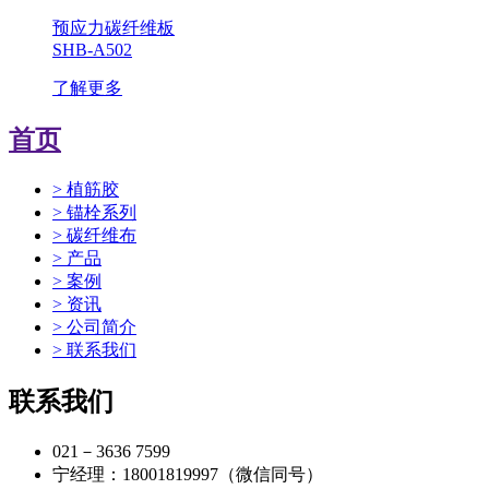
预应力碳纤维板
SHB-A502
了解更多
首页
> 植筋胶
> 锚栓系列
> 碳纤维布
> 产品
> 案例
> 资讯
> 公司简介
> 联系我们
联系我们
021－3636 7599
宁经理：18001819997（微信同号）