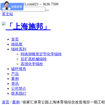
shibangsy@163.com
021－3636 7599
英文站
首页
植筋胶
锚栓系列
特殊倒锥形定型化学锚栓
后扩底机械锚栓
高强化学锚栓
碳纤维布
产品
案例
资讯
公司简介
联系我们
首页
/
案例
/ 徐家汇体育公园上海体育场综合改造项目一期工程