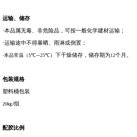
运输、储存
·本品属无毒、非危险品，可按一般化学建材运输；
·运输途中不得暴晒、雨淋或倒置；
）下干燥
储存
，储存期为
个月。
·本品常温（
25
12
5℃—
℃
包装规格
塑料桶包装
组
20
kg/
配胶比例