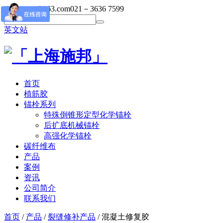
shibangsy@163.com
021－3636 7599
英文站
首页
植筋胶
锚栓系列
特殊倒锥形定型化学锚栓
后扩底机械锚栓
高强化学锚栓
碳纤维布
产品
案例
资讯
公司简介
联系我们
首页
/
产品
/
裂缝修补产品
/ 混凝土修复胶