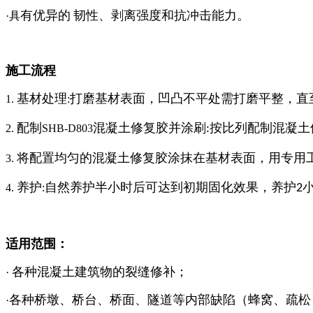
有优异的
韧性、剥离强度和抗冲击能力。
·具
施工流程
基材处理
打磨基材表面，凹凸不平处需打磨平整，直
1.
:
配制
混凝土修复胶并涂刷
按比列配制混凝土
2.
SHB-D803
:
将配置均匀的混凝土修复胶涂抹在基材表面，用专用
3.
养护
自然养护半小时后可达到初期固化效果，养护
4.
:
2
适用
范围
：
各种
混凝土建筑物
的
裂缝修补
；
·
各种桥墩、桥台、桥面、隧道
等内部缺陷（蜂窝、疏松
·