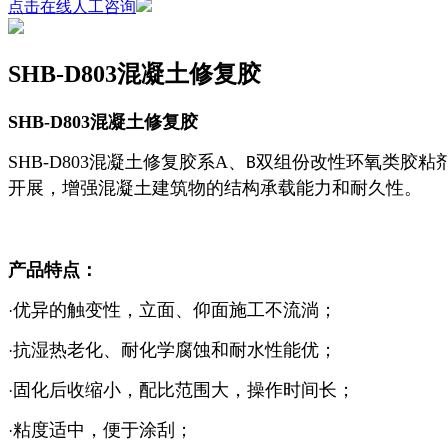
点击在线人工咨询
SHB-D803混凝土修复胶
SHB-D803
混凝土修复胶
SHB-D803
混凝土
修复胶系
A
、
双组份改性环氧类胶粘
B
开展，增强混凝土建筑物的结构承载能力和耐久性。
产品特点：
优异的触变性，立面、仰面施工不流淌
；
·
抗湿热老化、耐化学腐蚀和耐水性能优
；
·
固化后收缩小，配比范围大，操作时间长
；
·
粘度适中，便于涂刮
；
·