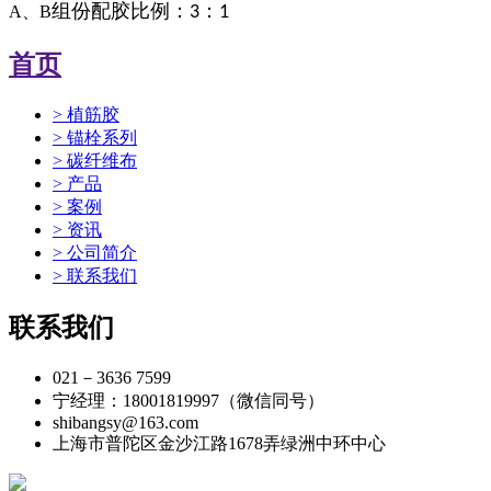
组份配胶比例：
：
A、B
3
1
首页
> 植筋胶
> 锚栓系列
> 碳纤维布
> 产品
> 案例
> 资讯
> 公司简介
> 联系我们
联系我们
021－3636 7599
宁经理：18001819997（微信同号）
shibangsy@163.com
上海市普陀区金沙江路1678弄绿洲中环中心