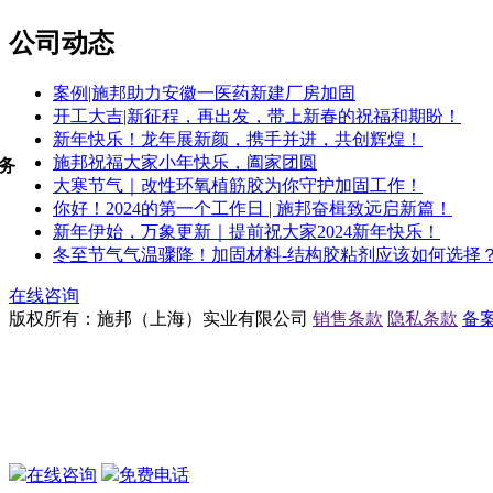
公司动态
案例|施邦助力安徽一医药新建厂房加固
开工大吉|新征程，再出发，带上新春的祝福和期盼！
新年快乐！龙年展新颜，携手并进，共创辉煌！
施邦祝福大家小年快乐，阖家团圆
务
大寒节气｜改性环氧植筋胶为你守护加固工作！
你好！2024的第一个工作日 | 施邦奋楫致远启新篇！
新年伊始，万象更新｜提前祝大家2024新年快乐！
冬至节气气温骤降！加固材料-结构胶粘剂应该如何选择
在线咨询
版权所有：施邦（上海）实业有限公司
销售条款
隐私条款
备案
在线咨询
免费电话