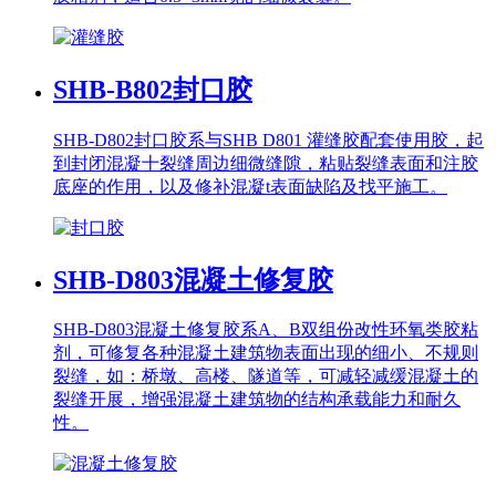
SHB-B802
封口胶
SHB-D802封口胶系与SHB D801 灌缝胶配套使用胶，起
到封闭混凝十裂缝周边细微缝隙，粘贴裂缝表面和注胶
底座的作用，以及修补混凝t表面缺陷及找平施工。
SHB-D803
混凝土修复胶
SHB-D803混凝土修复胶系A、B双组份改性环氧类胶粘
剂，可修复各种混凝土建筑物表面出现的细小、不规则
裂缝，如：桥墩、高楼、隧道等，可减轻减缓混凝土的
裂缝开展，增强混凝土建筑物的结构承载能力和耐久
性。