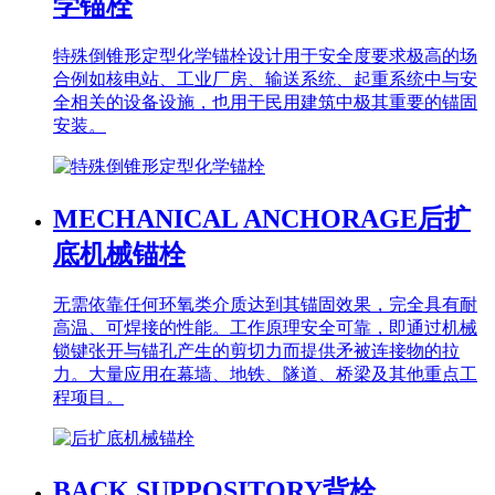
学锚栓
特殊倒锥形定型化学锚栓设计用于安全度要求极高的场
合例如核电站、工业厂房、输送系统、起重系统中与安
全相关的设备设施，也用于民用建筑中极其重要的锚固
安装。
MECHANICAL ANCHORAGE
后扩
底机械锚栓
无需依靠任何环氧类介质达到其锚固效果，完全具有耐
高温、可焊接的性能。工作原理安全可靠，即通过机械
锁键张开与锚孔产生的剪切力而提供矛被连接物的拉
力。大量应用在幕墙、地铁、隧道、桥梁及其他重点工
程项目。
BACK SUPPOSITORY
背栓