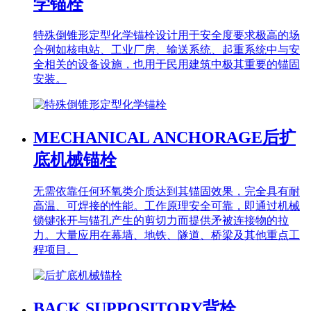
学锚栓
特殊倒锥形定型化学锚栓设计用于安全度要求极高的场
合例如核电站、工业厂房、输送系统、起重系统中与安
全相关的设备设施，也用于民用建筑中极其重要的锚固
安装。
MECHANICAL ANCHORAGE
后扩
底机械锚栓
无需依靠任何环氧类介质达到其锚固效果，完全具有耐
高温、可焊接的性能。工作原理安全可靠，即通过机械
锁键张开与锚孔产生的剪切力而提供矛被连接物的拉
力。大量应用在幕墙、地铁、隧道、桥梁及其他重点工
程项目。
BACK SUPPOSITORY
背栓