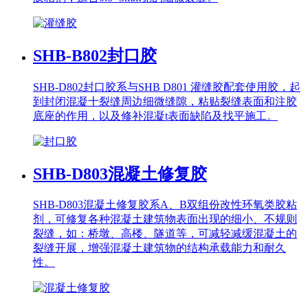
SHB-B802
封口胶
SHB-D802封口胶系与SHB D801 灌缝胶配套使用胶，起
到封闭混凝十裂缝周边细微缝隙，粘贴裂缝表面和注胶
底座的作用，以及修补混凝t表面缺陷及找平施工。
SHB-D803
混凝土修复胶
SHB-D803混凝土修复胶系A、B双组份改性环氧类胶粘
剂，可修复各种混凝土建筑物表面出现的细小、不规则
裂缝，如：桥墩、高楼、隧道等，可减轻减缓混凝土的
裂缝开展，增强混凝土建筑物的结构承载能力和耐久
性。