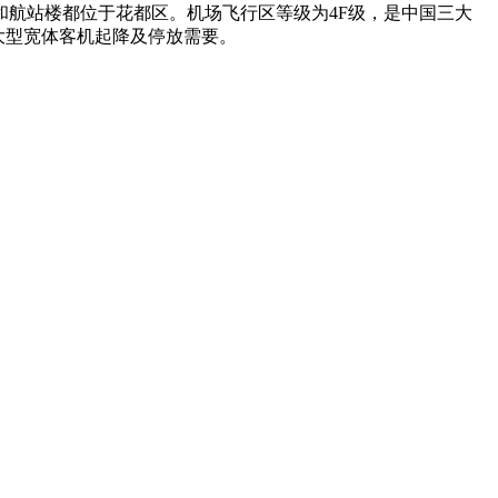
航站楼都位于花都区。机场飞行区等级为4F级，是中国三大
大型宽体客机起降及停放需要。