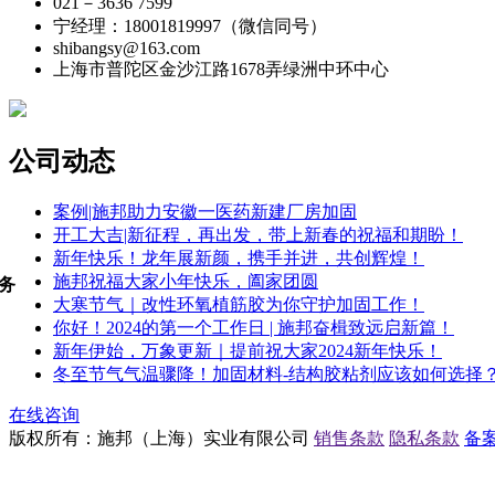
021－3636 7599
宁经理：18001819997（微信同号）
shibangsy@163.com
上海市普陀区金沙江路1678弄绿洲中环中心
公司动态
案例|施邦助力安徽一医药新建厂房加固
开工大吉|新征程，再出发，带上新春的祝福和期盼！
新年快乐！龙年展新颜，携手并进，共创辉煌！
施邦祝福大家小年快乐，阖家团圆
务
大寒节气｜改性环氧植筋胶为你守护加固工作！
你好！2024的第一个工作日 | 施邦奋楫致远启新篇！
新年伊始，万象更新｜提前祝大家2024新年快乐！
冬至节气气温骤降！加固材料-结构胶粘剂应该如何选择
在线咨询
版权所有：施邦（上海）实业有限公司
销售条款
隐私条款
备案