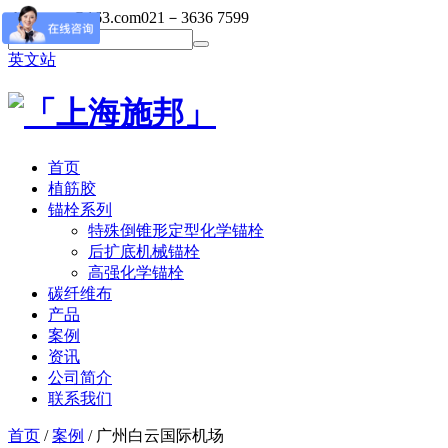
shibangsy@163.com
021－3636 7599
英文站
首页
植筋胶
锚栓系列
特殊倒锥形定型化学锚栓
后扩底机械锚栓
高强化学锚栓
碳纤维布
产品
案例
资讯
公司简介
联系我们
首页
/
案例
/ 广州白云国际机场