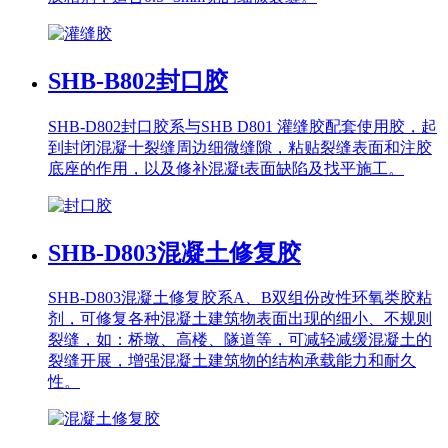
SHB-B802
封口胶
SHB-D802封口胶系与SHB D801 灌缝胶配套使用胶，起
到封闭混凝十裂缝周边细微缝隙，粘贴裂缝表面和注胶
底座的作用，以及修补混凝t表面缺陷及找平施工。
SHB-D803
混凝土修复胶
SHB-D803混凝土修复胶系A、B双组份改性环氧类胶粘
剂，可修复各种混凝土建筑物表面出现的细小、不规则
裂缝，如：桥墩、高楼、隧道等，可减轻减缓混凝土的
裂缝开展，增强混凝土建筑物的结构承载能力和耐久
性。