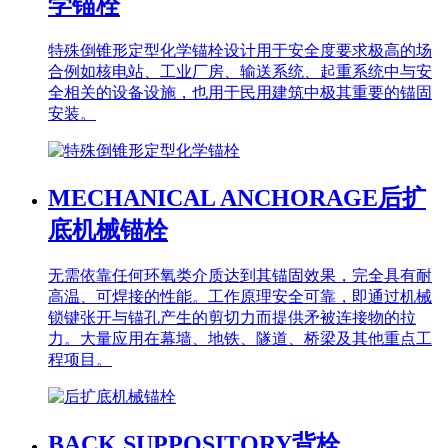
学锚栓
特殊倒锥形定型化学锚栓设计用于安全度要求极高的场
合例如核电站、工业厂房、输送系统、起重系统中与安
全相关的设备设施，也用于民用建筑中极其重要的锚固
安装。
MECHANICAL ANCHORAGE
后扩
底机械锚栓
无需依靠任何环氧类介质达到其锚固效果，完全具有耐
高温、可焊接的性能。工作原理安全可靠，即通过机械
锁键张开与锚孔产生的剪切力而提供矛被连接物的拉
力。大量应用在幕墙、地铁、隧道、桥梁及其他重点工
程项目。
BACK SUPPOSITORY
背栓