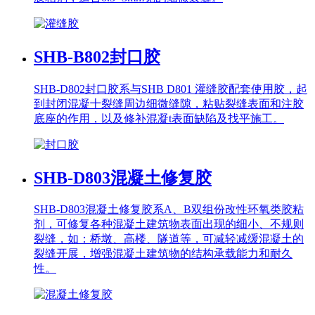
SHB-B802
封口胶
SHB-D802封口胶系与SHB D801 灌缝胶配套使用胶，起
到封闭混凝十裂缝周边细微缝隙，粘贴裂缝表面和注胶
底座的作用，以及修补混凝t表面缺陷及找平施工。
SHB-D803
混凝土修复胶
SHB-D803混凝土修复胶系A、B双组份改性环氧类胶粘
剂，可修复各种混凝土建筑物表面出现的细小、不规则
裂缝，如：桥墩、高楼、隧道等，可减轻减缓混凝土的
裂缝开展，增强混凝土建筑物的结构承载能力和耐久
性。