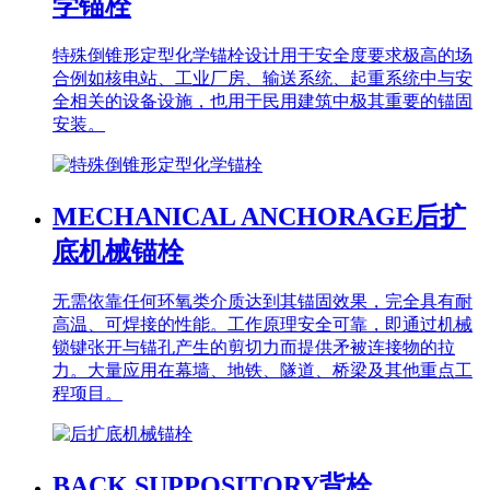
学锚栓
特殊倒锥形定型化学锚栓设计用于安全度要求极高的场
合例如核电站、工业厂房、输送系统、起重系统中与安
全相关的设备设施，也用于民用建筑中极其重要的锚固
安装。
MECHANICAL ANCHORAGE
后扩
底机械锚栓
无需依靠任何环氧类介质达到其锚固效果，完全具有耐
高温、可焊接的性能。工作原理安全可靠，即通过机械
锁键张开与锚孔产生的剪切力而提供矛被连接物的拉
力。大量应用在幕墙、地铁、隧道、桥梁及其他重点工
程项目。
BACK SUPPOSITORY
背栓